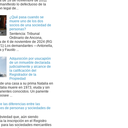
a de 18 de noviembre de 2011
manifiesto lo defectuoso de la
n legal de...
¿Qué pasa cuando se
muere uno de los dos
socios de una sociedad de
personas?
Sentencia: Tribunal
Ordinario de Ancona,
a de 4 de noviembre de 2024 (RG
21) Los demandantes —Antonella,
a y Fausto ...
Adquisición por usucapión
de un inmueble declarada
judicialmente y alcance de
la calificación del
Registrador de la
Propiedad
nde una casa a su prima Natalia en
talia muere en 1973, viuda y sin
parientes conocidos. Un pariente
posee ...
 las diferencias entre las
es de personas y sociedades de
bviedad que, aún siendo
ia la inscripción en el Registro
l para las sociedades mercantiles