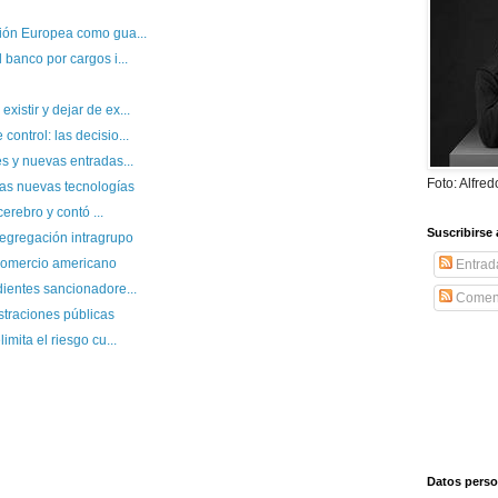
ión Europea como gua...
 banco por cargos i...
istir y dejar de ex...
ontrol: las decisio...
s y nuevas entradas...
Foto: Alfre
las nuevas tecnologías
cerebro y contó ...
Suscribirse 
segregación intragrupo
 comercio americano
Entrad
ientes sancionadore...
Coment
straciones públicas
mita el riesgo cu...
Datos perso