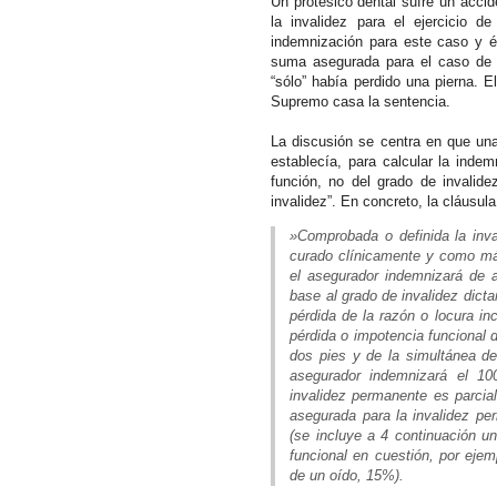
Un protésico dental sufre un accid
la invalidez para el ejercicio d
indemnización para este caso y é
suma asegurada para el caso de i
“sólo” había perdido una pierna. E
Supremo casa la sentencia.
La discusión se centra en que una
establecía, para calcular la inde
función, no del grado de invalide
invalidez”. En concreto, la cláusul
»Comprobada o definida la inv
curado clínicamente y como má
el asegurador indemnizará de 
base al grado de invalidez dict
pérdida de la razón o locura in
pérdida o impotencia funcional 
dos pies y de la simultánea de
asegurador indemnizará el 1
invalidez permanente es parcia
asegurada para la invalidez pe
(se incluye a 4 continuación un
funcional en cuestión, por ejem
de un oído, 15%).