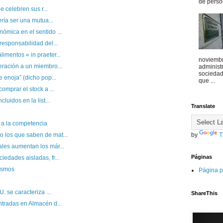
de person
e celebren sus r...
ería ser una mutua...
ómica en el sentido ...
responsabilidad del...
mentos « in praeter...
noviembr
eración a un miembro...
administr
sociedad 
 enoja” (dicho pop...
que ...
omprar el stock a ...
luidos en la list...
Translate
 a la competencia
 los que saben de mat...
by
T
les aumentan los már...
Páginas
edades aisladas, fr...
ismos
Página p
. se caracteriza ...
ShareThis
ntradas en Almacén d...