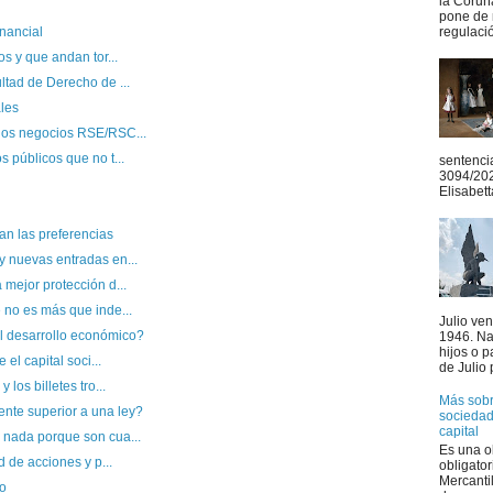
la Coruñ
pone de 
nancial
regulació
os y que andan tor...
ltad de Derecho de ...
les
los negocios RSE/RSC...
 públicos que no t...
sentenci
3094/20
Elisabett
an las preferencias
y nuevas entradas en...
 mejor protección d...
 no es más que inde...
Julio ve
l desarrollo económico?
1946. Na
hijos o 
 el capital soci...
de Julio 
los billetes tro...
Más sobre
nte superior a una ley?
sociedad
capital
 nada porque son cua...
Es una o
d de acciones y p...
obligator
Mercanti
io