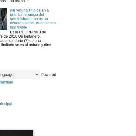
as – no así pa...
¡Ni renunciar lo dejan a
uno! La renuncia del
administrador no es un
acuerdo social, aunque sea
inscribible
Es la RDGRN de 3 de
e de 2016 Un fontanero,
ador solidario (?) de una
limitada se va al notario y dice
Powered
ranslate
rincipal