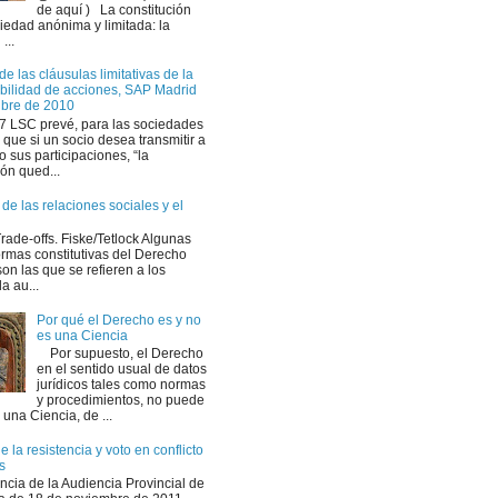
de aquí ) La constitución
ciedad anónima y limitada: la
...
de las cláusulas limitativas de la
ibilidad de acciones, SAP Madrid
ubre de 2010
107 LSC prevé, para las sociedades
 que si un socio desea transmitir a
o sus participaciones, “la
ón qued...
de las relaciones sociales y el
ade-offs. Fiske/Tetlock Algunas
ormas constitutivas del Derecho
on las que se refieren a los
la au...
Por qué el Derecho es y no
es una Ciencia
Por supuesto, el Derecho
en el sentido usual de datos
jurídicos tales como normas
y procedimientos, no puede
r una Ciencia, de ...
 la resistencia y voto en conflicto
s
ncia de la Audiencia Provincial de