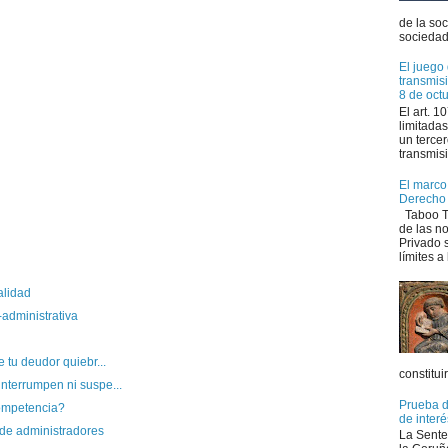
de la so
sociedad 
El juego 
transmis
8 de oct
El art. 
limitadas
un tercer
transmisi
El marco 
Derecho
Taboo Tr
de las n
Privado s
límites a 
alidad
administrativa
e tu deudor quiebr...
constitui
nterrumpen ni suspe...
Prueba de
competencia?
de interé
de administradores
La Sente