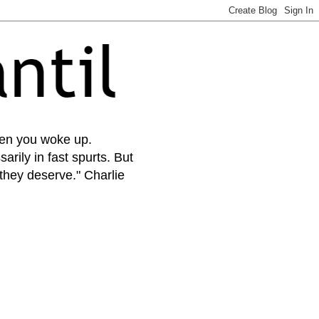
when you woke up.
arily in fast spurts. But
 they deserve." Charlie