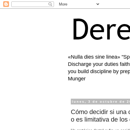
«Nulla dies sine linea» "S
Discharge your duties faith
you build discipline by pre
Munger
lunes, 3 de octubre de 
Cómo decidir si una c
o es limitativa de lo