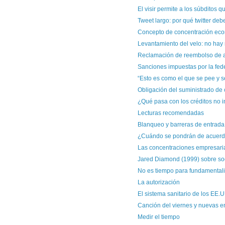
El visir permite a los súbditos qu
Tweet largo: por qué twitter deb
Concepto de concentración econ
Levantamiento del velo: no hay 
Reclamación de reembolso de ali
Sanciones impuestas por la fed
“Esto es como el que se pee y se
Obligación del suministrado de c
¿Qué pasa con los créditos no inc
Lecturas recomendadas
Blanqueo y barreras de entrada
¿Cuándo se pondrán de acuerdo
Las concentraciones empresaria
Jared Diamond (1999) sobre soci
No es tiempo para fundamental
La autorización
El sistema sanitario de los EE.UU
Canción del viernes y nuevas e
Medir el tiempo