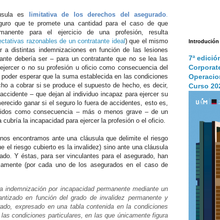
áusula es
limitativa de los derechos del asegurado
.
guro que te promete una cantidad para el caso de que
manente para el ejercicio de una profesión, resulta
ectativas razonables de un contratante ideal
) que el mismo
Introdución
ar a distintas indemnizaciones en función de las lesiones
7ª edició
vante debería ser – para un contratante que no se lea las
Corporat
ejercer o no su profesión u oficio como consecuencia del
Operacio
 poder esperar que la suma establecida en las condiciones
cho a cobrar si se produce el supuesto de hecho, es decir,
Curso 20
accidente – que dejan al individuo incapaz para ejercer su
erecido ganar si el seguro lo fuera de accidentes, esto es,
ufridos como consecuencia – más o menos grave – de un
cubría la incapacidad para ejercer la profesión o el oficio.
nos encontramos ante una cláusula que delimite el riesgo
ue el riesgo cubierto es la invalidez) sino ante una cláusula
ado. Y éstas, para ser vinculantes para el asegurado, han
icamente (por cada uno de los asegurados en el caso de
la indemnización por incapacidad permanente mediante un
rantizado en función del grado de invalidez permanente y
rado, expresado en una tabla contenida en la condiciones
 las condiciones particulares, en las que únicamente figura