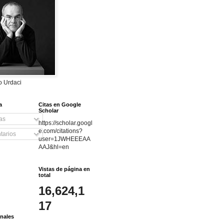
do Urdaci
a
Citas en Google
Scholar
as
https://scholar.googl
e.com/citations?
arios
user=1JWHEEEAA
AAJ&hl=en
Vistas de página en
total
16,624,1
17
nales