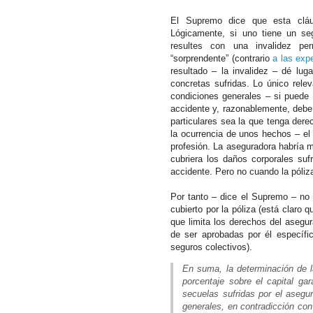
El Supremo dice que esta cl
Lógicamente, si uno tiene un se
resultes con una invalidez per
“sorprendente” (contrario
a las exp
resultado – la invalidez – dé lug
concretas sufridas. Lo único rele
condiciones generales – si puede 
accidente y, razonablemente, debe
particulares sea la que tenga dere
la ocurrencia de unos hechos – el 
profesión. La aseguradora habría m
cubriera los daños corporales s
accidente. Pero no cuando la póliza 
Por tanto – dice el Supremo – no 
cubierto por la póliza (está claro q
que limita los derechos del asegur
de ser aprobadas por él específ
seguros colectivos).
En suma, la determinación de 
porcentaje sobre el capital ga
secuelas sufridas por el asegu
generales, en contradicción con