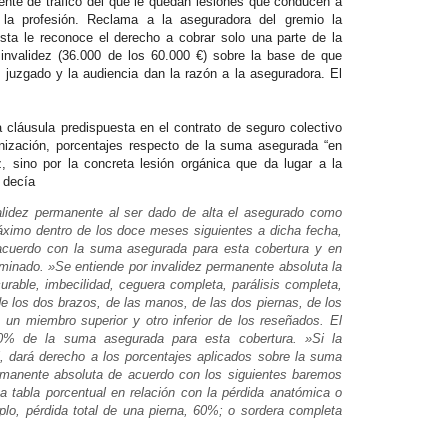
ente de tráfico del que le quedan lesiones que conducen a
e la profesión. Reclama a la aseguradora del gremio la
sta le reconoce el derecho a cobrar solo una parte de la
nvalidez (36.000 de los 60.000 €) sobre la base de que
l juzgado y la audiencia dan la razón a la aseguradora. El
 cláusula predispuesta en el contrato de seguro colectivo
mnización, porcentajes respecto de la suma asegurada “en
z, sino por la concreta lesión orgánica que da lugar a la
a decía
alidez permanente al ser dado de alta el asegurado como
ximo dentro de los doce meses siguientes a dicha fecha,
acuerdo con la suma asegurada para esta cobertura y en
aminado. »Se entiende por invalidez permanente absoluta la
curable, imbecilidad, ceguera completa, parálisis completa,
de los dos brazos, de las manos, de las dos piernas, de los
 un miembro superior y otro inferior de los reseñados. El
00% de la suma asegurada para esta cobertura. »Si la
l, dará derecho a los porcentajes aplicados sobre la suma
rmanente absoluta de acuerdo con los siguientes baremos
a tabla porcentual en relación con la pérdida anatómica o
plo, pérdida total de una pierna, 60%; o sordera completa