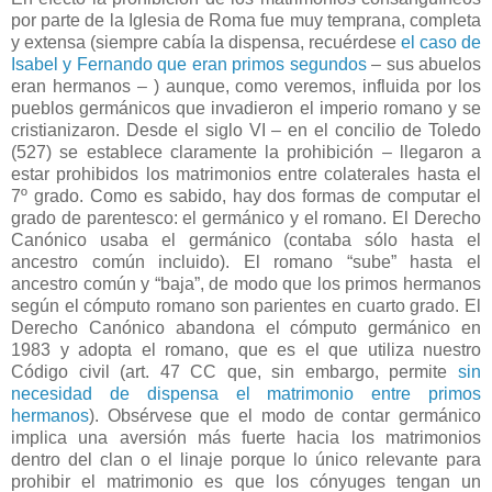
por parte de la Iglesia de Roma fue muy temprana, completa
y extensa (siempre cabía la dispensa, recuérdese
el caso de
Isabel y Fernando que eran primos segundos
– sus abuelos
eran hermanos – ) aunque, como veremos, influida por los
pueblos germánicos que invadieron el imperio romano y se
cristianizaron. Desde el siglo VI – en el concilio de Toledo
(527) se establece claramente la prohibición – llegaron a
estar prohibidos los matrimonios entre colaterales hasta el
7º grado. Como es sabido, hay dos formas de computar el
grado de parentesco: el germánico y el romano. El Derecho
Canónico usaba el germánico (contaba sólo hasta el
ancestro común incluido). El romano “sube” hasta el
ancestro común y “baja”, de modo que los primos hermanos
según el cómputo romano son parientes en cuarto grado. El
Derecho Canónico abandona el cómputo germánico en
1983 y adopta el romano, que es el que utiliza nuestro
Código civil (art. 47 CC que, sin embargo, permite
sin
necesidad de dispensa el matrimonio entre primos
hermanos
). Obsérvese que el modo de contar germánico
implica una aversión más fuerte hacia los matrimonios
dentro del clan o el linaje porque lo único relevante para
prohibir el matrimonio es que los cónyuges tengan un