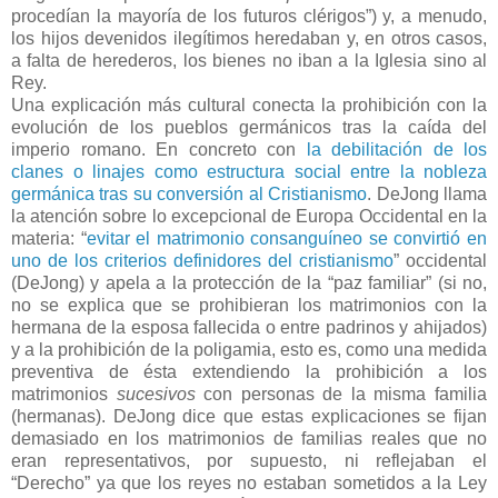
procedían la mayoría de los futuros clérigos”) y, a menudo,
los hijos devenidos ilegítimos heredaban y, en otros casos,
a falta de herederos, los bienes no iban a la Iglesia sino al
Rey.
Una explicación más cultural conecta la prohibición con la
evolución de los pueblos germánicos tras la caída del
imperio romano. En concreto con
la debilitación de los
clanes o linajes como estructura social entre la nobleza
germánica tras su conversión al Cristianismo
. DeJong llama
la atención sobre lo excepcional de Europa Occidental en la
materia: “
evitar el matrimonio consanguíneo se convirtió en
uno de los criterios definidores del cristianismo
” occidental
(DeJong) y apela a la protección de la “paz familiar” (si no,
no se explica que se prohibieran los matrimonios con la
hermana de la esposa fallecida o entre padrinos y ahijados)
y a la prohibición de la poligamia, esto es, como una medida
preventiva de ésta extendiendo la prohibición a los
matrimonios
sucesivos
con personas de la misma familia
(hermanas). DeJong dice que estas explicaciones se fijan
demasiado en los matrimonios de familias reales que no
eran representativos, por supuesto, ni reflejaban el
“Derecho” ya que los reyes no estaban sometidos a la Ley