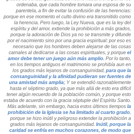
ordenaba, que cada hombre tomara una esposa de su
parentela, a fin de evitar la confusión de las herencias:
porque en ese momento el culto divino era transmitido como
la herencia. Pero luego, la Ley Nueva, que es la ley del
espíritu y del amor, extiende la prohibición a más grados,
porque la adoración de Dios ya no se transmite y difunde
por el nacimiento sino por una gracia espiritual: por eso es
necesario que los hombres deben alejarse de las cosas
carnales al dedicarse a las cosas espirituales, y porque
el
amor debe tener un juego aún más amplio.
Por lo tanto,
en los tiempos antiguos el matrimonio se prohibía aun en
los grados más lejanos de consanguinidad,
para que la
consanguinidad y la afinidad pudieran ser fuentes de
una amistad más amplia;
Y se extendió razonablemente
hasta el séptimo grado, ya que más allá de esto era difícil
tener algún recuerdo de la población común, y porque esto
estaba de acuerdo con la gracia séptuple del Espíritu Santo.
Más adelante, sin embargo, hacia estos últimos tiempos
la
prohibición de la Iglesia se ha limitado al cuarto grado
,
porque se hizo inútil y peligroso extender la prohibición a
grados más lejanos de consanguinidad
. Inútil, porque la
caridad se enfría en muchos corazones, de modo que