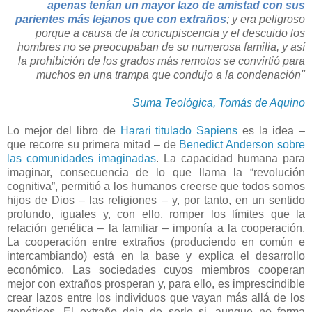
apenas tenían un mayor lazo de amistad con sus
parientes más lejanos que con extraños
; y era peligroso
porque a causa de la concupiscencia y el descuido los
hombres no se preocupaban de su numerosa familia, y así
la prohibición de los grados más remotos se convirtió para
muchos en una trampa que condujo a la condenación"
Suma Teológica, Tomás de Aquino
Lo mejor del libro de
Harari titulado Sapiens
es la idea –
que recorre su primera mitad – de
Benedict Anderson sobre
las comunidades imaginadas
. La capacidad humana para
imaginar, consecuencia de lo que llama la “revolución
cognitiva”, permitió a los humanos creerse que todos somos
hijos de Dios – las religiones – y, por tanto, en un sentido
profundo, iguales y, con ello, romper los límites que la
relación genética – la familiar – imponía a la cooperación.
La cooperación entre extraños (produciendo en común e
intercambiando) está en la base y explica el desarrollo
económico. Las sociedades cuyos miembros cooperan
mejor con extraños prosperan y, para ello, es imprescindible
crear lazos entre los individuos que vayan más allá de los
genéticos. El extraño deja de serlo si, aunque no forma