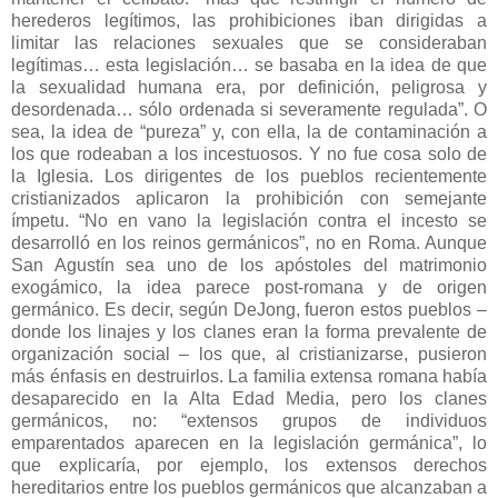
herederos legítimos, las prohibiciones iban dirigidas a
limitar las relaciones sexuales que se consideraban
legítimas… esta legislación… se basaba en la idea de que
la sexualidad humana era, por definición, peligrosa y
desordenada… sólo ordenada si severamente regulada”. O
sea, la idea de “pureza” y, con ella, la de contaminación a
los que rodeaban a los incestuosos. Y no fue cosa solo de
la Iglesia. Los dirigentes de los pueblos recientemente
cristianizados aplicaron la prohibición con semejante
ímpetu. “No en vano la legislación contra el incesto se
desarrolló en los reinos germánicos”, no en Roma. Aunque
San Agustín sea uno de los apóstoles del matrimonio
exogámico, la idea parece post-romana y de origen
germánico. Es decir, según DeJong, fueron estos pueblos –
donde los linajes y los clanes eran la forma prevalente de
organización social – los que, al cristianizarse, pusieron
más énfasis en destruirlos. La familia extensa romana había
desaparecido en la Alta Edad Media, pero los clanes
germánicos, no: “extensos grupos de individuos
emparentados aparecen en la legislación germánica”, lo
que explicaría, por ejemplo, los extensos derechos
hereditarios entre los pueblos germánicos que alcanzaban a