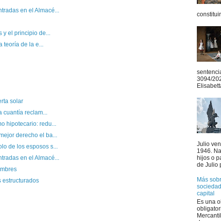
tradas en el Almacé...
constitui
y el principio de...
 teoría de la e...
sentenci
3094/20
Elisabett
rta solar
a cuantía reclam...
 hipotecario: redu...
mejor derecho el ba...
Julio ve
lo de los esposos s...
1946. Na
hijos o 
tradas en el Almacé...
de Julio 
nombres
Más sobre
s estructurados
sociedad
capital
Es una o
obligator
Mercanti