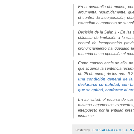
En el desarrollo del motivo, c
argumenta, resumidamente, que u
el control de incorporación, de
extendían al momento de su apl
Decisión de la Sala: 1.- En las
cláusula de limitación a la vari
control de incorporación pre
pronunciamiento ha quedado fi
recurrida en su oposición al rec
Como consecuencia de ello, no p
que acuerda la sentencia recurr
de 25 de enero, de los arts. 
una condición general de la 
declararse su nulidad, con l
que se aplicó, conforme al ar
En su virtud, el recurso de cas
mismos argumentos expuestos, 
interpuesto por la entidad pre
instancia.
Posted by
JESÚS ALFARO AGUILA-RE