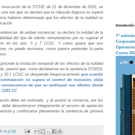
on invocación de la STJUE de 21 de diciembre de 2016, se
na vez que se declaró que la cláusula litigiosa no superó
bería haberse determinado que los efectos de la nulidad se
icación.
Introdución
 sentencias de ambas instancias se declara la nulidad de la
7ª edició
abilidad del tipo de interés remuneratorio por no superar el
Corporat
visto en los arts. 5 y 7 LCGC. Y como quiera que ese
Operacio
rme, no puede revisarse, como parece pretender la parte
Curso 20
urso.
rocede la limitación temporal de los efectos de la nulidad
ida, puesto que, como declaramos en la sentencia 57/2019,
9.2 y 10.1 LCGC se desprende inequívocamente
que cuando
contratación no supera el control de inclusión, debe
a consecuencia de que se restituyan sus efectos desde
t. 1303 CC
.
ación debe ser estimado, y al asumir la instancia, por los
debe desestimarse íntegramente el recurso de apelación
stamista y confirmarse plenamente la sentencia de primera
AL
at
17:39