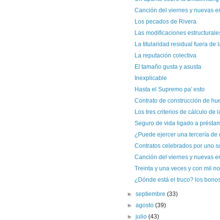
Canción del viernes y nuevas en
Los pecados de Rivera
Las modificaciones estructurales 
La titularidad residual fuera de la
La reputación colectiva
El tamaño gusta y asusta
Inexplicable
Hasta el Supremo pa' esto
Contrato de construcción de hue
Los tres criterios de cálculo de l
Seguro de vida ligado a préstamo
¿Puede ejercer una tercería de 
Contratos celebrados por uno so
Canción del viernes y nuevas en
Treinta y una veces y con mil 
¿Dónde está el truco? los bono
►
septiembre
(33)
►
agosto
(39)
►
julio
(43)