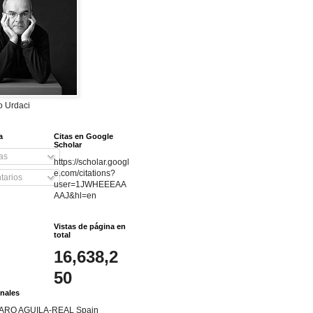
do Urdaci
a
Citas en Google
Scholar
as
https://scholar.googl
e.com/citations?
arios
user=1JWHEEEAA
AAJ&hl=en
Vistas de página en
total
16,638,2
50
nales
ARO AGUILA-REAL Spain