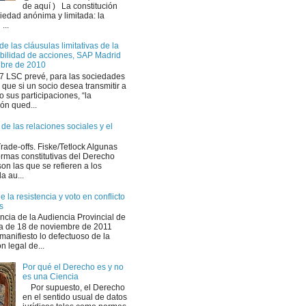
de aquí ) La constitución
ciedad anónima y limitada: la
...
de las cláusulas limitativas de la
ibilidad de acciones, SAP Madrid
ubre de 2010
107 LSC prevé, para las sociedades
 que si un socio desea transmitir a
o sus participaciones, “la
ón qued...
de las relaciones sociales y el
ade-offs. Fiske/Tetlock Algunas
ormas constitutivas del Derecho
on las que se refieren a los
la au...
 la resistencia y voto en conflicto
s
ncia de la Audiencia Provincial de
a de 18 de noviembre de 2011
manifiesto lo defectuoso de la
n legal de...
Por qué el Derecho es y no
es una Ciencia
Por supuesto, el Derecho
en el sentido usual de datos