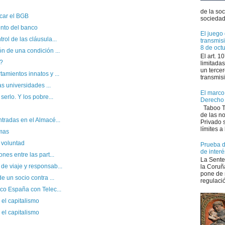
de la so
car el BGB
sociedad 
ento del banco
El juego 
ol de las cláusula...
transmis
8 de oct
n de una condición ...
El art. 
?
limitadas
un tercer
amientos innatos y ...
transmisi
as universidades ...
El marco 
serlo. Y los pobre...
Derecho
Taboo Tr
de las n
tradas en el Almacé...
Privado s
límites a 
rmas
 voluntad
Prueba de
de interé
nes entre las part...
La Sente
de viaje y responsab...
la Coruñ
pone de 
e un socio contra ...
regulació
co España con Telec...
 el capitalismo
el capitalismo