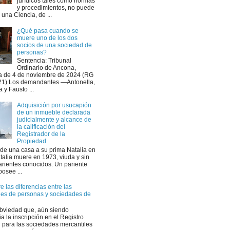
jurídicos tales como normas
y procedimientos, no puede
r una Ciencia, de ...
¿Qué pasa cuando se
muere uno de los dos
socios de una sociedad de
personas?
Sentencia: Tribunal
Ordinario de Ancona,
a de 4 de noviembre de 2024 (RG
21) Los demandantes —Antonella,
a y Fausto ...
Adquisición por usucapión
de un inmueble declarada
judicialmente y alcance de
la calificación del
Registrador de la
Propiedad
nde una casa a su prima Natalia en
talia muere en 1973, viuda y sin
parientes conocidos. Un pariente
posee ...
 las diferencias entre las
es de personas y sociedades de
bviedad que, aún siendo
ia la inscripción en el Registro
l para las sociedades mercantiles