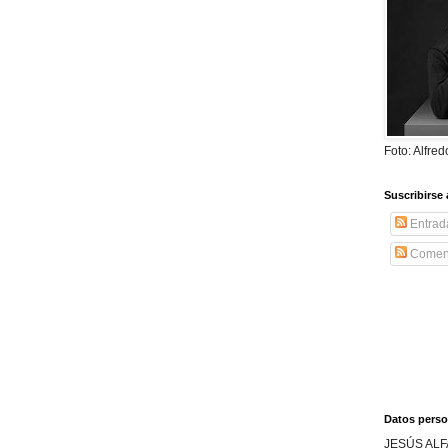
Foto: Alfre
Suscribirse 
Entrad
Coment
Datos perso
JESÚS ALF