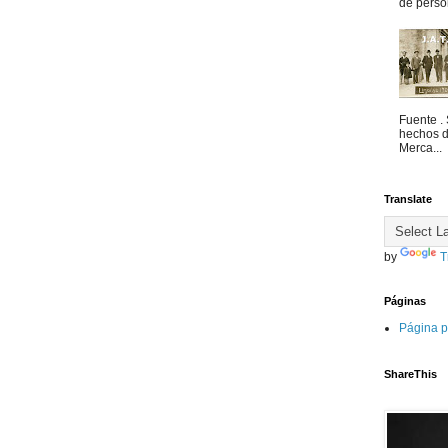
de person
Fuente . 
hechos d
Merca...
Translate
by
T
Páginas
Página p
ShareThis