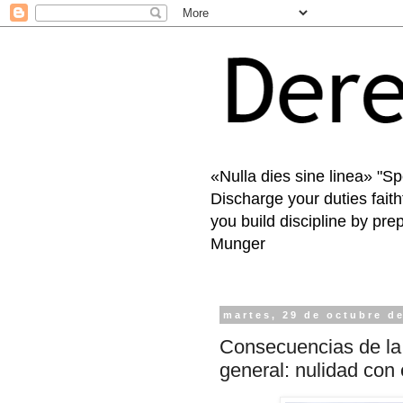
«Nulla dies sine linea» "S
Discharge your duties faith
you build discipline by pre
Munger
martes, 29 de octubre d
Consecuencias de la 
general: nulidad con 