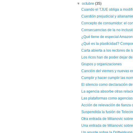
▼
octubre
(35)
Cuando el TJUE obliga a modifi
Cuestión prejudicial y allanami
Concepto de consumidor: el contr
Consecuencias de la no inclusió
¿Qué tiene de especial Amazon
¿Qué es la plasticidad? Comport
Carta abierta a los rectores de l
Los ricos han de poder dejar de 
Grupos y organizaciones
Canción del viernes y nuevas en
Cumplir y hacer cumplir las no
El silencio como declaración de
La agencia absorbe otras relacio
Las plataformas como agencias 
Acción de relevación de fianza d
Suspendida la fusión de Telecin
Otra entrada de Milanovic sobre
Una entrada de Milanovic sobre 
Un apunte sobre la Drittwirkung