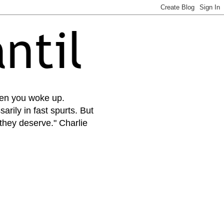
when you woke up.
arily in fast spurts. But
 they deserve." Charlie