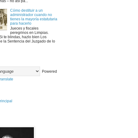
as – no así pa...
Cómo destituir a un
administrador cuando no
tienes la mayoría estatutaria
para hacerlo
Jueces y fiscales
peregrinos en Limpias.
Si te blindas, hazlo bien Los
e la Sentencia del Juzgado de lo
Powered
ranslate
rincipal