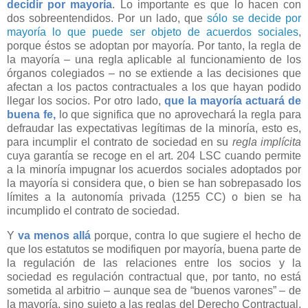
decidir por mayoría
. Lo importante es que lo hacen con
dos sobreentendidos. Por un lado, que
sólo se decide por
mayoría lo que puede ser objeto de acuerdos sociales
,
porque éstos se adoptan por mayoría. Por tanto, la regla de
la mayoría – una regla aplicable al funcionamiento de los
órganos colegiados – no se extiende a las decisiones que
afectan a los pactos contractuales a los que hayan podido
llegar los socios. Por otro lado,
que la mayoría actuará de
buena fe,
lo que significa que no aprovechará la regla para
defraudar las expectativas legítimas de la minoría, esto es,
para incumplir el contrato de sociedad en su
regla implícita
cuya garantía se recoge en el art. 204 LSC cuando permite
a la minoría impugnar los acuerdos sociales adoptados por
la mayoría si considera que, o bien se han sobrepasado los
límites a la autonomía privada (1255 CC) o bien se ha
incumplido el contrato de sociedad.
Y
va menos allá
porque, contra lo que sugiere el hecho de
que los estatutos se modifiquen por mayoría, buena parte de
la regulación de las relaciones entre los socios y la
sociedad es regulación contractual que, por tanto, no está
sometida al arbitrio – aunque sea de “buenos varones” – de
la mayoría, sino sujeto a las reglas del Derecho Contractual.