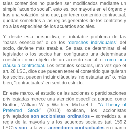
tales contenidos no pueden ser modificados mediante un
simple “acuerdo social”, esto es, por mayoría en el órgano y
tras una votación, sino que, por tener contenido contractual,
quedan sometidos a las reglas generales de los contratos y
no a las especiales de los acuerdos sociales.
Y, desde esta perspectiva, el intratable problema de las
“bases esenciales” o de los “
derechos individuales
” del
socio, deviene más tratable. Se trata de determinar si el
legislador o los socios han configurado una determinada
cuestión como objeto de un acuerdo social o
como una
cláusula contractual
. Los estatutos sociales, una vez que el
art. 28 LSC, dice que pueden tener el contenido que quieran
los socios, pueden incluir cláusulas “no estatutarias” o, más
bien, “contractuales” en sentido estricto.
En este marco, el estudio de las acciones o participaciones
privilegiadas merece una atención específica porque, como
Bratton, William W. y Wachter, Michael L., "
A Theory of
Preferred Stock
" (2013) explican, los accionistas
privilegiados
son accionistas ordinarios
– sometidos a la
regla de la mayoría y a los acuerdos sociales (art. 159.2
LSC)
y son
, a la vez,
acreedores contractuales
en cuanto