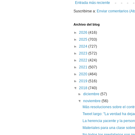
Entrada más reciente
Suscribirse a:
Enviar comentarios (At
Archivo del blog
►
2026
(416)
►
2025
(703)
►
2024
(727)
►
2023
(572)
►
2022
(424)
►
2021
(507)
►
2020
(464)
►
2019
(516)
▼
2018
(740)
►
diciembre
(57)
▼
noviembre
(56)
Más resoluciones sobre el contr
Tweet largo: "La verdad ha dejad
La herencia yacente y la persona
Materiales para una clase sobre l
No todos los prestatarios son igu