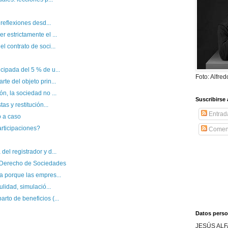
 reflexiones desd...
 estrictamente el ...
l contrato de soci...
cipada del 5 % de u...
Foto: Alfre
te del objeto prin...
n, la sociedad no ...
Suscribirse 
as y restitución...
Entrad
o a caso
rticipaciones?
Coment
el registrador y d...
 Derecho de Sociedades
a porque las empres...
ulidad, simulació...
rto de beneficios (...
Datos perso
JESÚS ALF