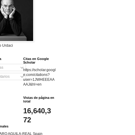
do Urdaci
a
Citas en Google
Scholar
as
https://scholar.googl
e.com/citations?
arios
user=1JWHEEEAA
AAJ&hl=en
Vistas de página en
total
16,640,3
72
nales
ARO AGUILA-REAL Spain