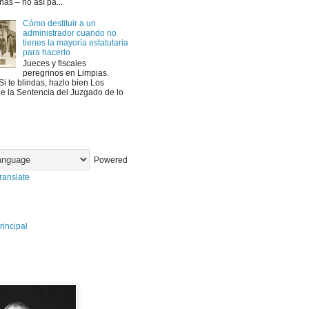
as – no así pa...
Cómo destituir a un
administrador cuando no
tienes la mayoría estatutaria
para hacerlo
Jueces y fiscales
peregrinos en Limpias.
Si te blindas, hazlo bien Los
e la Sentencia del Juzgado de lo
Powered
ranslate
rincipal