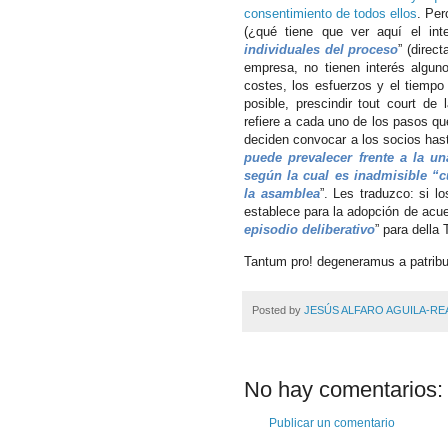
consentimiento de todos ellos
. Per
(¿qué tiene que ver aquí el int
individuales del proceso
” (direc
empresa, no tienen interés alguno
costes, los esfuerzos y el tiempo 
posible, prescindir tout court d
refiere a cada uno de los pasos qu
deciden convocar a los socios has
puede prevalecer frente a la 
según la cual es inadmisible “c
la asamblea
”. Les traduzco: si l
establece para la adopción de acu
episodio deliberativo
” para della
Tantum pro! degeneramus a patribu
Posted by
JESÚS ALFARO AGUILA-RE
No hay comentarios:
Publicar un comentario