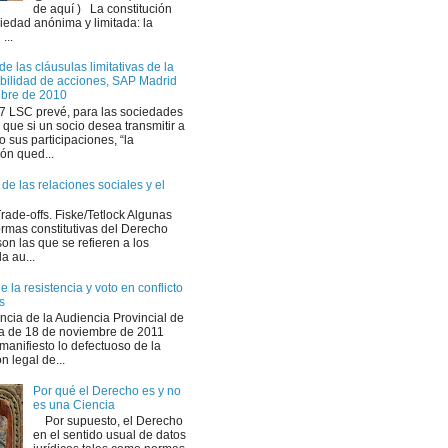
de aquí ) La constitución
ciedad anónima y limitada: la
...
de las cláusulas limitativas de la
ibilidad de acciones, SAP Madrid
ubre de 2010
107 LSC prevé, para las sociedades
 que si un socio desea transmitir a
o sus participaciones, “la
ón qued...
de las relaciones sociales y el
ade-offs. Fiske/Tetlock Algunas
ormas constitutivas del Derecho
on las que se refieren a los
la au...
 la resistencia y voto en conflicto
s
ncia de la Audiencia Provincial de
a de 18 de noviembre de 2011
manifiesto lo defectuoso de la
n legal de...
Por qué el Derecho es y no
es una Ciencia
Por supuesto, el Derecho
en el sentido usual de datos