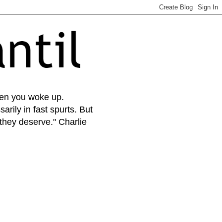
when you woke up.
arily in fast spurts. But
 they deserve." Charlie