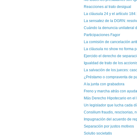
Reacciones al trato desigual
La cláusula 24 y el artículo 184:
La sensatez de la DGRN: resolver
Cuándo la denuncia unilateral de
Participaciones Fagor
La comisión de cancelación anti
La cláusula no show no forma par
Ejercido el derecho de separació
Igualdad de trato de los accionist
La salvación de los jueces: cas
¿Préstamo o compraventa de pa
A la junta con grabadora
Freno y marcha atrás con ayuda d
Más Derecho Hipotecario en el
Un legislador que lucha cada dí
Consilium fraudis, rescisorias, n
Impugnación del acuerdo de repa
Separación por justos motivos
Solutio societatis