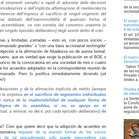
 di strumenti semplici e rapidi di adozione delle decisioni
de la so
considerazioni e dell’implicita affermazione di meritevolezza
sociedad 
interesse dell’impresa al sacrificio di singoli segmenti del
 dubitato dell’inammissibilità di qualsiasi forma di
El juego 
a assembleare, se non sorretta dal consenso unanime (e
transmis
8 de oct
ni singolo episodio deliberativo) degli aventi diritto di voto
El art. 
limitadas
mas y limitadas ¡cerradas – esto es, con pocos socios –
un tercer
emasiado grandes” o “con una base accionarial restringida”
transmisi
bjeción a la afirmación de Abadessa es de aurora boreal.
ueno, que es verdad que exigir la publicación en el BOE o
El marco 
Derecho
uncio de la convocatoria en una sociedad de tres o cuatro
Taboo Tr
e los acuerdos adoptados en la correspondiente reunión de
de las n
siado. Pero lo justifica inmediatamente diciendo (¡el
Privado s
os!)
límites a 
eraciones y de la afirmación implícita de mérito (aunque
Prueba de
de interé
de la empresa
en el sacrificio de segmentos individuales
La Sente
o nunca de
la inadmisibilidad de cualquier forma de
la Coruñ
radigma de la asamblea, si no se apoya en el
pone de 
tual, a renovar, es decir, por cada episodio deliberativo)
de
regulació
a? Creo que quiere decir que la adopción de acuerdos en
rporativa
requiere de la reunión formal de los socios
 de tal procedimiento sólo puede prescindirse con