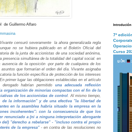
el de Guillermo Alfaro
Introdución
ommasina
7ª edició
Corporat
Vivante censuró severamente la ahora generalizada regla
Operacio
aunque no se hubiera publicado en el Boletín Oficial del
Curso 20
toria de la junta de accionistas de una sociedad anónima,
la presencia simultánea de la totalidad del capital social. en
 ausencia de la oposición -por parte de cualquiera de los
s asuntos que formarían el orden del día. Vivante asignaba
atoria la función específica de protección de los intereses
En primer lugar las obligaciones establecidas en el artículo
 derogado habrían permitido
una adecuada reflexión
la organización de minorías compactas con el fin de la
iativas de los accionistas de control
. Al mismo tiempo,
 de la información" y de una efectiva "la libertad de
antes en la asamblea habría situado la empresa en la
ciones incoherentes": con la consecuencia de que los
er renunciado a (ni a ninguna interpretación abrogante
 del) "derecho a rebelarse" - "incluso contra el propio
interés de la empresa"
- en contra de las resoluciones no