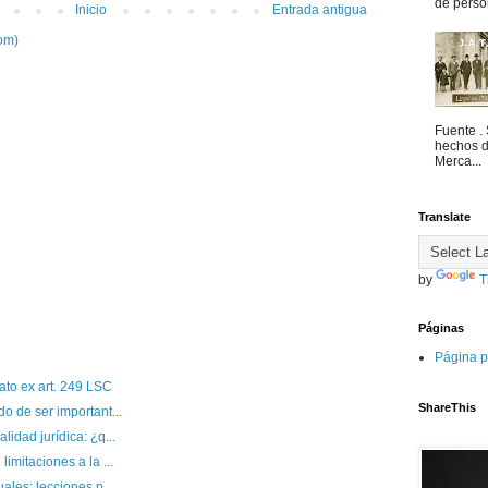
de person
Inicio
Entrada antigua
om)
Fuente . 
hechos d
Merca...
Translate
by
T
Páginas
Página p
ato ex art. 249 LSC
ShareThis
o de ser important...
lidad jurídica: ¿q...
imitaciones a la ...
ales: lecciones p...