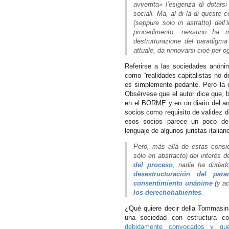
avvertita» l’esigenza di dotarsi
sociali. Ma, al di là di queste 
(seppure solo in astratto) dell’
procedimento, nessuno ha mai
destrutturazione del paradigm
attuale, da rinnovarsi cioè per og
Referirse a las sociedades anóni
como “realidades capitalistas no d
es simplemente pedante. Pero la o
Obsérvese que el autor dice que, b
en el BORME y en un diario del an
socios como requisito de validez d
esos socios parece un poco dema
lenguaje de algunos juristas italian
Pero, más allá de estas consid
sólo en abstracto) del interés 
del proceso
,
nadie ha dudad
desestructuración del pa
consentimiento unánime
(y ac
los derechohabientes
.
¿Qué quiere decir della Tommasin
una sociedad con estructura co
debidamente convocados y que