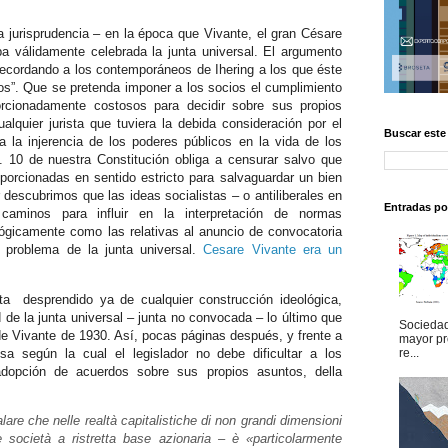
a jurisprudencia – en la época que Vivante, el gran Césare
a válidamente celebrada la junta universal. El argumento
recordando a los contemporáneos de Ihering a los que éste
tos”. Que se pretenda imponer a los socios el cumplimiento
orcionadamente costosos para decidir sobre sus propios
lquier jurista que tuviera la debida consideración por el
Buscar este
 la injerencia de los poderes públicos en la vida de los
rt. 10 de nuestra Constitución obliga a censurar salvo que
orcionadas en sentido estricto para salvaguardar un bien
r descubrimos que las ideas socialistas – o antiliberales en
Entradas po
caminos para influir en la interpretación de normas
ógicamente como las relativas al anuncio de convocatoria
 problema de la junta universal.
Cesare Vivante era un
sta desprendido ya de cualquier construcción ideológica,
d de la junta universal – junta no convocada – lo último que
Sociedad
 de Vivante de 1930. Así, pocas páginas después, y frente a
mayor pr
a según la cual el legislador no debe dificultar a los
re...
adopción de acuerdos sobre sus propios asuntos, della
are che nelle realtà capitalistiche di non grandi dimensioni
 società a ristretta base azionaria – è «particolarmente