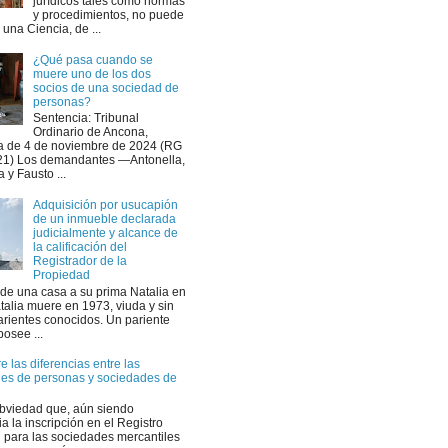
jurídicos tales como normas
y procedimientos, no puede
r una Ciencia, de ...
¿Qué pasa cuando se
muere uno de los dos
socios de una sociedad de
personas?
Sentencia: Tribunal
Ordinario de Ancona,
a de 4 de noviembre de 2024 (RG
21) Los demandantes —Antonella,
a y Fausto ...
Adquisición por usucapión
de un inmueble declarada
judicialmente y alcance de
la calificación del
Registrador de la
Propiedad
nde una casa a su prima Natalia en
talia muere en 1973, viuda y sin
parientes conocidos. Un pariente
posee ...
 las diferencias entre las
es de personas y sociedades de
bviedad que, aún siendo
ia la inscripción en el Registro
l para las sociedades mercantiles