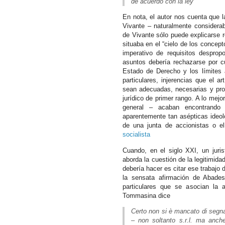
de acuerdo con la ley
En nota, el autor nos cuenta que l
Vivante – naturalmente considerab
de Vivante sólo puede explicarse 
situaba en el “cielo de los concep
imperativo de requisitos desprop
asuntos debería rechazarse por cua
Estado de Derecho y los límites a
particulares, injerencias que el a
sean adecuadas, necesarias y prop
jurídico de primer rango. A lo mejo
general – acaban encontrando 
aparentemente tan asépticas ideol
de una junta de accionistas o el
socialista
Cuando, en el siglo XXI, un juri
aborda la cuestión de la legitimida
debería hacer es citar ese trabajo
la sensata afirmación de Abadess
particulares que se asocian la 
Tommasina dice
Certo non si è mancato di segnal
– non soltanto s.r.l. ma anche