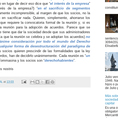
o en lugar de decir eso dice que “
el interés de la empresa
”
constitui
erés de la empresa?) “
en el sacrificio de segmentos
tamente incomprensible, al margen de que los socios, no la
 en sacrificar nada. Quieren, simplemente, ahorrarse los
que requiere la convocatoria formal de la reunión y, si es
e la reunión para la adopción de acuerdos. Parece que se
e tiene que dar la sociedad desde que sus administradores
ta que la reunión se celebra y se adoptan los acuerdos)
no
sentenci
unánime consideración por todo el mundo del Derecho
3094/20
Elisabett
ualquier forma de desestructuración del paradigma de
os socios quieren prescindir de las formalidades que la ley
erdos, han de decidirlo unánimemente. Cada reunión es “
un
 Tommasina y los socios son “
derechohabientes
”.
s nostris
Julio ve
1946. Na
AL
at
13:03
hijos o 
de Julio 
Más sobre
sociedad
capital
Es una o
obligator
Mercanti