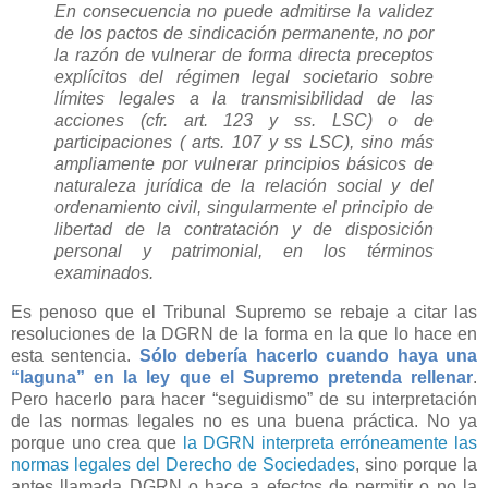
En consecuencia no puede admitirse la validez
de los pactos de sindicación permanente, no por
la razón de vulnerar de forma directa preceptos
explícitos del régimen legal societario sobre
límites legales a la transmisibilidad de las
acciones (cfr. art. 123 y ss. LSC) o de
participaciones ( arts. 107 y ss LSC), sino más
ampliamente por vulnerar principios básicos de
naturaleza jurídica de la relación social y del
ordenamiento civil, singularmente el principio de
libertad de la contratación y de disposición
personal y patrimonial, en los términos
examinados.
Es penoso que el Tribunal Supremo se rebaje a citar las
resoluciones de la DGRN de la forma en la que lo hace en
esta sentencia.
Sólo debería hacerlo cuando haya una
“laguna” en la ley que el Supremo pretenda rellenar
.
Pero hacerlo para hacer “seguidismo” de su interpretación
de las normas legales no es una buena práctica. No ya
porque uno crea que
la DGRN interpreta erróneamente las
normas legales del Derecho de Sociedades
, sino porque la
antes llamada DGRN o hace a efectos de permitir o no la