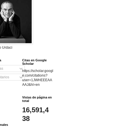
do Urdaci
a
Citas en Google
Scholar
as
https://scholar.googl
e.com/citations?
arios
user=1JWHEEEAA
AAJ&hl=en
Vistas de página en
total
16,591,4
38
nales