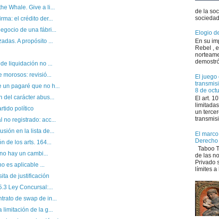
e Whale. Give a li...
de la so
sociedad 
ma: el crédito der...
egocio de una fábri...
Elogio d
En su im
adas. A propósito ...
Rebel , e
norteame
demostró
de liquidación no ...
 morosos: revisió...
El juego 
transmis
 un pagaré que no h...
8 de oct
 del carácter abus...
El art. 
limitadas
rtido político
un tercer
transmisi
no registrado: acc...
ión en la lista de...
El marco 
Derecho
 de los arts. 164...
Taboo Tr
: no hay un cambi...
de las n
Privado s
no es aplicable ...
límites a 
ta de justificación
5.3 Ley Concursal:...
trato de swap de in...
limitación de la g...