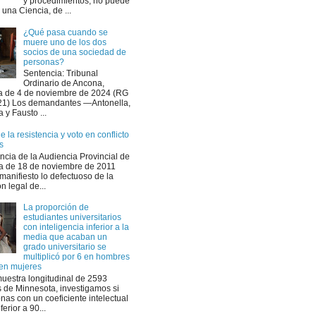
y procedimientos, no puede
r una Ciencia, de ...
¿Qué pasa cuando se
muere uno de los dos
socios de una sociedad de
personas?
Sentencia: Tribunal
Ordinario de Ancona,
a de 4 de noviembre de 2024 (RG
21) Los demandantes —Antonella,
a y Fausto ...
 la resistencia y voto en conflicto
s
ncia de la Audiencia Provincial de
a de 18 de noviembre de 2011
manifiesto lo defectuoso de la
n legal de...
La proporción de
estudiantes universitarios
con inteligencia inferior a la
media que acaban un
grado universitario se
multiplicó por 6 en hombres
 en mujeres
uestra longitudinal de 2593
 de Minnesota, investigamos si
nas con un coeficiente intelectual
ferior a 90...