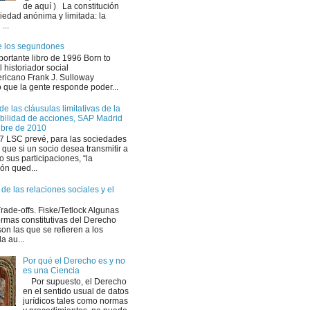
de aquí ) La constitución
ciedad anónima y limitada: la
...
e los segundones
portante libro de 1996 Born to
l historiador social
ricano Frank J. Sulloway
 que la gente responde poder...
de las cláusulas limitativas de la
ibilidad de acciones, SAP Madrid
ubre de 2010
107 LSC prevé, para las sociedades
 que si un socio desea transmitir a
o sus participaciones, “la
ón qued...
de las relaciones sociales y el
ade-offs. Fiske/Tetlock Algunas
ormas constitutivas del Derecho
on las que se refieren a los
la au...
Por qué el Derecho es y no
es una Ciencia
Por supuesto, el Derecho
en el sentido usual de datos
jurídicos tales como normas