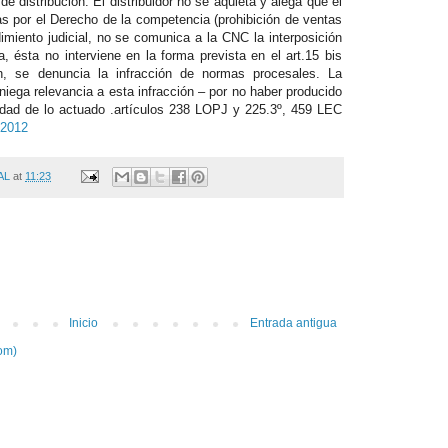
de distribución. El distribuidor no se aquieta y alega que el
das por el Derecho de la competencia (prohibición de ventas
dimiento judicial, no se comunica a la CNC la interposición
 ésta no interviene en la forma prevista en el art.15 bis
, se denuncia la infracción de normas procesales. La
niega relevancia a esta infracción – por no haber producido
lidad de lo actuado .artículos 238 LOPJ y 225.3º, 459 LEC
 2012
AL
at
11:23
Inicio
Entrada antigua
om)