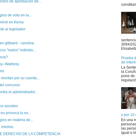
rdos de aprobación de...
constitui
ios de voto en la...
móvil en Kenia
te al legislador
sentenci
en gibbard - carolina
3094/20
Elisabett
os "malos" individu...
ncia?
Prueba de
de interé
oy–Waitress
La Sente
rio
la Coruñ
pone de 
montan por su cuenta...
regulació
del concurso
tra el administrador...
os sociales
 no provoca la nu...
y por 10
En una m
gios en materia de...
personas
io mínimo
las perso
igual o in
DE DERECHO DE LA COMPETENCIA