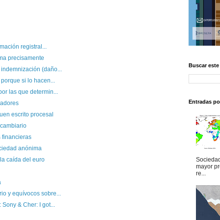
mación registral...
rma precisamente
Buscar este
 indemnización (daño...
porque si lo hacen...
or las que determin...
Entradas po
dadores
uen escrito procesal
 cambiario
 financieras
ociedad anónima
a caída del euro
Sociedad
mayor pr
re...
a
io y equívocos sobre...
Sony & Cher: I got...