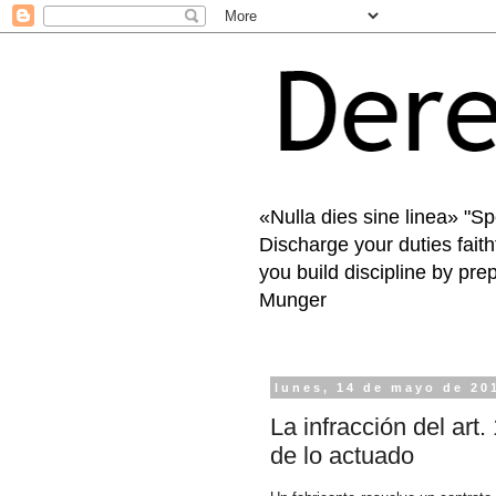
«Nulla dies sine linea» "S
Discharge your duties faith
you build discipline by pre
Munger
lunes, 14 de mayo de 20
La infracción del art
de lo actuado