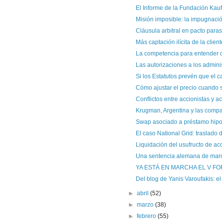
El Informe de la Fundación Kauf
Misión imposible: la impugnació
Cláusula arbitral en pacto parasoc
Más captación ilícita de la client
La competencia para entender de
Las autorizaciones a los admini
Si los Estatutos prevén que el c
Cómo ajustar el precio cuando
Conflictos entre accionistas y a
Krugman, Argentina y las comp
Swap asociado a préstamo hipo
El caso National Grid: traslado d
Liquidación del usufructo de acc
Una sentencia alemana de marca
YA ESTÁ EN MARCHA EL V F
Del blog de Yanis Varoufakis: el
►
abril
(52)
►
marzo
(38)
►
febrero
(55)