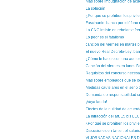
Más sobre impugnación de acue
La solución
¿Por qué se prohíben los privileg
Fascinante: banca por teléfono 
La CNC insiste en rebelarse fren
Lo peor es el fatalismo
cancion del viernes en martes b
El nuevo Real Decreto-Ley: banc
¿Cómo te haces con una audie
Canción del viernes en lunes B
Requisitos del concurso necesa
Más sobre empleados que se lo 
Medidas cautelares en el seno 
Demanda de responsabilidad con
¡Vaya laudo!
Efectos de la nulidad de acuerd
La infracción del art. 15 bis LEC
¿Por qué se prohíben los privile
Discusiones en twitter: el salar
VI JORNADAS NACIONALES 