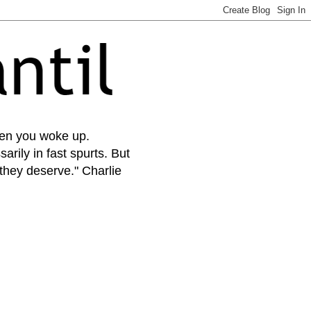
when you woke up.
arily in fast spurts. But
 they deserve." Charlie