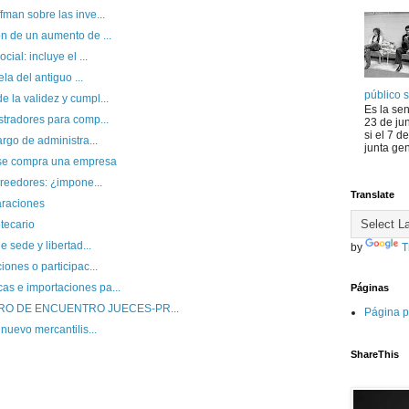
fman sobre las inve...
n de un aumento de ...
ial: incluye el ...
ela del antiguo ...
público s
 la validez y cumpl...
Es la se
stradores para comp...
23 de jun
si el 7 d
argo de administra...
junta gen
 se compra una empresa
creedores: ¿impone...
Translate
araciones
tecario
e sede y libertad...
by
T
iones o participac...
s e importaciones pa...
Páginas
ORO DE ENCUENTRO JUECES-PR...
Página p
 nuevo mercantilis...
ShareThis