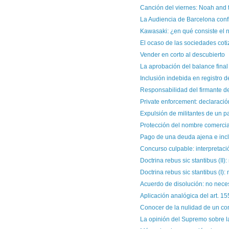
Canción del viernes: Noah and th
La Audiencia de Barcelona confir
Kawasaki: ¿en qué consiste el n
El ocaso de las sociedades cotiz
Vender en corto al descubierto
La aprobación del balance final 
Inclusión indebida en registro de
Responsabilidad del firmante de
Private enforcement: declaración
Expulsión de militantes de un pa
Protección del nombre comercial 
Pago de una deuda ajena e inclus
Concurso culpable: interpretación
Doctrina rebus sic stantibus (II)
Doctrina rebus sic stantibus (I): 
Acuerdo de disolución: no necesi
Aplicación analógica del art. 15
Conocer de la nulidad de un con
La opinión del Supremo sobre la 